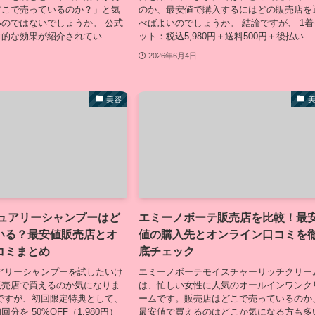
どこで売っているのか？」と気
のか、最安値で購入するにはどの販売店を
のではないでしょうか。 公式
べばよいのでしょうか。 結論ですが、 1着
的な効果が紹介されてい...
ット：税込5,980円＋送料500円＋後払い...
2026年6月4日
美容
ジュアリーシャンプーはど
エミーノボーテ販売店を比較！最
いる？最安値販売店とオ
値の購入先とオンライン口コミを
コミまとめ
底チェック
アリーシャンプーを試したいけ
エミーノボーテモイスチャーリッチクリー
販売店で買えるのか気になりま
は、忙しい女性に人気のオールインワンク
ですが、初回限定特典として、
ームです。販売店はどこで売っているのか
分を 50%OFF（1,980円）
最安値で買えるのはどこか気になる方も多