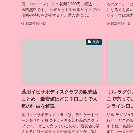
便（1本コース）では 初回2,990円（税込）、
るのか？」「
送料無料です。 公式サイトや通販サイトでの
になる方も多い
価格や特典を比較すると、購入先によ...
サイトでは魅力
2026年6月4日
2026年6月4日
美容
薬用イビサボディスクラブの販売店
リル ラグ
まとめ｜最安値はどこ？口コミで人
こで売って
気の理由を解説
ンライン口
薬用イビサボディスクラブは、デリケートゾ
リル ラグジュ
ーンを含む全身に使える医薬部外品のスクラ
れど、どこの
ブです。 どこで売っているのか、最安値で購
すよね。 結論
入するには公式サイトか通販サイトか、気に
定期コースの初回