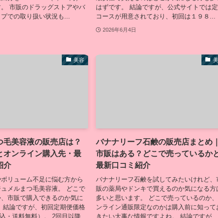
。 市販のドラッグストアやバ
はずです。 結論ですが、公式サイトでは
プでの取り扱い状況も...
コースが用意されており、初回は１９８...
2026年6月4日
美容
つ毛美容液の販売店は？
バナナリーフ石鹸の販売店まとめ
とオンライン購入先・最
市販はある？どこで売っているか
紹介
最新口コミ紹介
やボリューム不足に悩む方から
バナナリーフ石鹸を試してみたいけれど、
ュメルまつ毛美容液。 どこで
販の薬局やドンキで買えるのか気になる方
か、市販で購入できるのか気に
多いと思います。 どこで売っているのか
 結論ですが、初回定期便価格
ンライン通販限定なのかは購入前に知って
（税込・送料無料）。 2回目以降
きたい大事な情報ですよね。 結論ですが