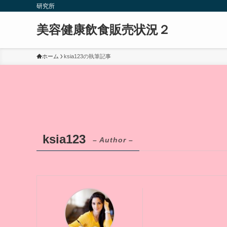
研究所
美容健康飲食販売状況２
ホーム
ksia123の執筆記事
ksia123
– Author –