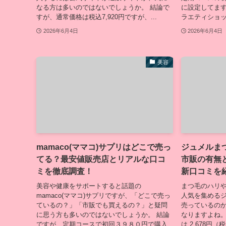
なる方は多いのではないでしょうか。 結論で
に設定してます
すが、通常価格は税込7,920円ですが、...
ラエティショッ
2026年6月4日
2026年6月4日
美容
mamaco(ママコ)サプリはどこで売っ
ジュメルま
てる？最安値販売店とリアルな口コ
市販の有無
ミを徹底調査！
新口コミを
美容や健康をサポートすると話題の
まつ毛のハリ
mamaco(ママコ)サプリですが、「どこで売っ
人気を集めるジ
ているの？」「市販でも買えるの？」と疑問
売っているの
に思う方も多いのではないでしょうか。 結論
なりますよね。
ですが、定期コースで初回３９８０円で購入
は 2,678円