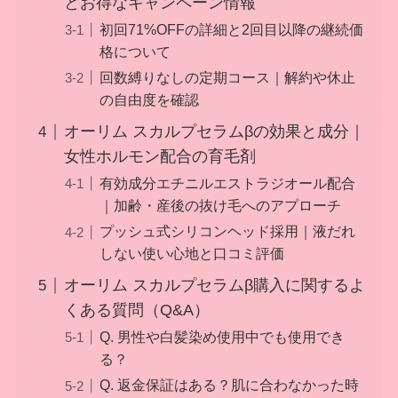
とお得なキャンペーン情報
初回71%OFFの詳細と2回目以降の継続価
格について
回数縛りなしの定期コース｜解約や休止
の自由度を確認
オーリム スカルプセラムβの効果と成分｜
女性ホルモン配合の育毛剤
有効成分エチニルエストラジオール配合
｜加齢・産後の抜け毛へのアプローチ
プッシュ式シリコンヘッド採用｜液だれ
しない使い心地と口コミ評価
オーリム スカルプセラムβ購入に関するよ
くある質問（Q&A）
Q. 男性や白髪染め使用中でも使用でき
る？
Q. 返金保証はある？肌に合わなかった時